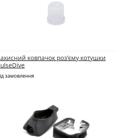
Захисний ковпачок роз’єму котушки
ulseDive
ід замовлення