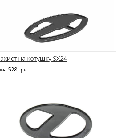
ахист на котушку SX24
528
іна
грн