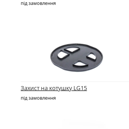
під замовлення
Захист на котушку LG15
під замовлення