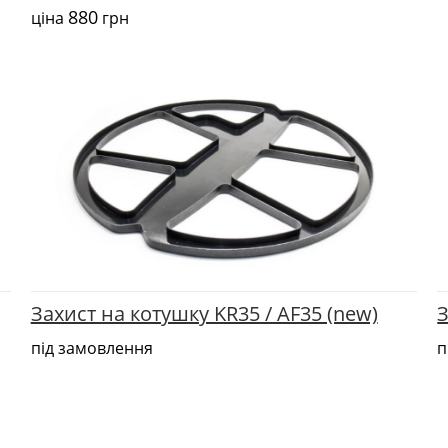
880
ціна
грн
Захист на котушку KR35 / AF35 (new)
З
під замовлення
п