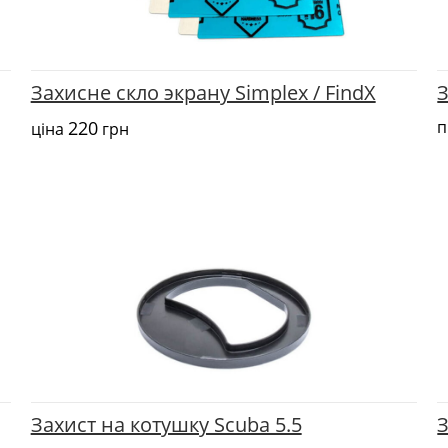
Захисне скло экрану Simplex / FindX
З
220
п
ціна
грн
Захист на котушку Scuba 5.5
З