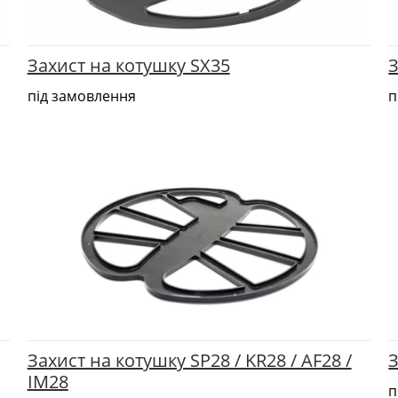
Захист на котушку SX35
З
під замовлення
п
Захист на котушку SP28 / KR28 / AF28 /
З
IM28
п