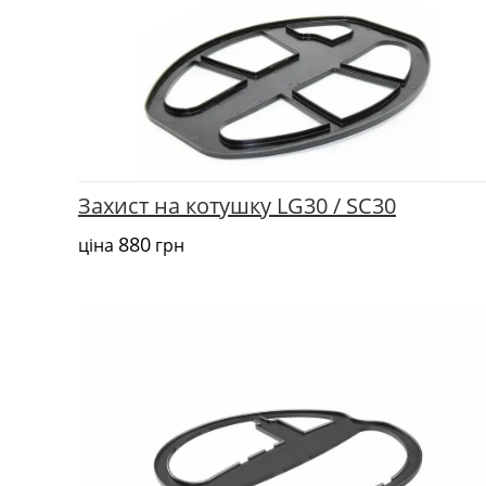
Захист на котушку LG30 / SC30
880
ціна
грн