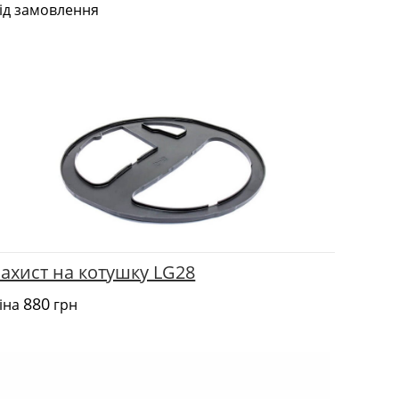
ід замовлення
ахист на котушку LG28
880
іна
грн