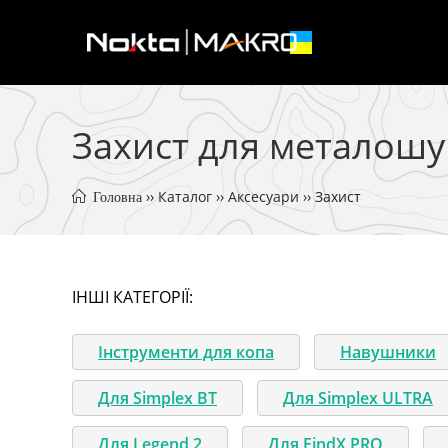
Перейти
до
вмісту
Захист для металошу
 ›› 
Каталог
 ›› 
Аксесуари
 ›› 
Захист
 Головна
ІНШІ КАТЕГОРІЇ:
Інструменти для копа
Навушники
Для Simplex BT
Для Simplex ULTRA
Для Legend 2
Для FindX PRO