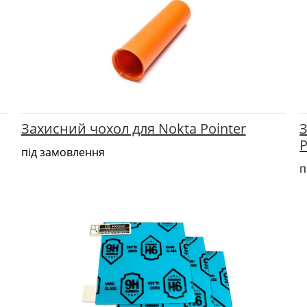
Захисний чохол для Nokta Pointer
P
під замовлення
п