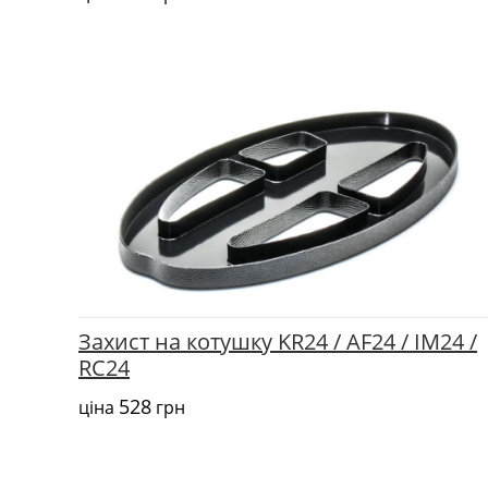
Захист на котушку KR24 / AF24 / IM24 /
RC24
528
ціна
грн