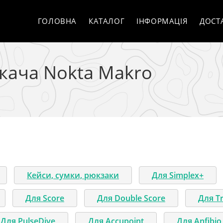
ГОЛОВНА
КАТАЛОГ
ІНФОРМАЦІЯ
ДОСТ
кача Nokta Makro
Кейси, сумки, рюкзаки
Для Simplex+
Для Score
Для Double Score
Для Tr
Для PulseDive
Для Accupoint
Для Anfibio