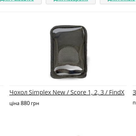
Чохол Simplex New / Score 1, 2, 3 / FindX
З
880
п
ціна
грн