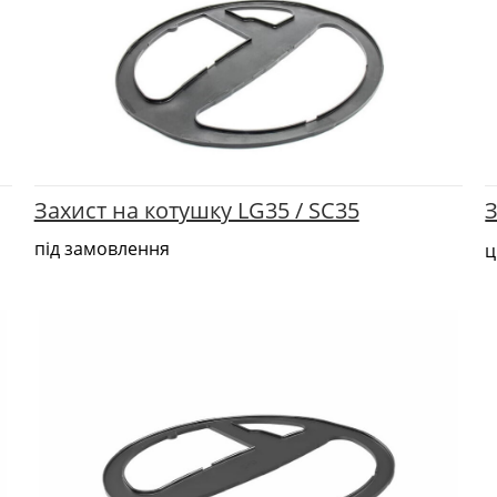
Захист на котушку LG35 / SC35
З
під замовлення
ц