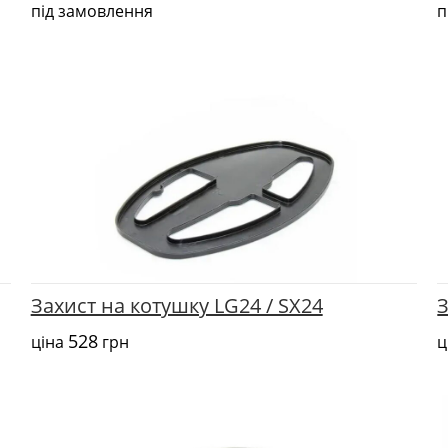
під замовлення
п
Захист на котушку LG24 / SX24
З
528
ціна
грн
ц