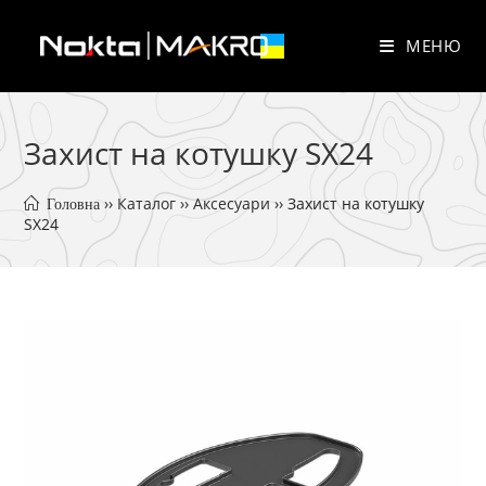
Перейти
до
МЕНЮ
вмісту
Захист на котушку SX24
 ›› 
Каталог
 ›› 
Аксесуари
 ›› 
Захист на котушку 
 Головна
SX24