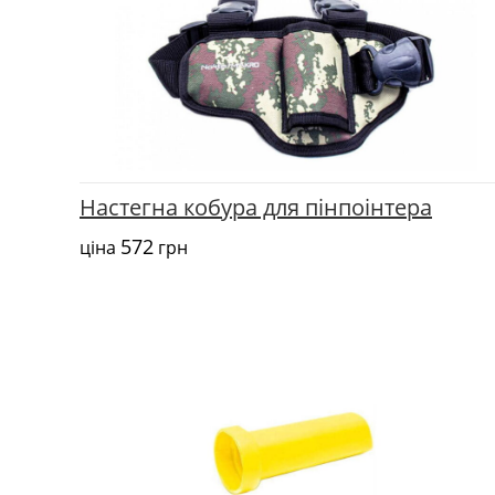
Настегна кобура для пінпоінтера
572
ціна
грн