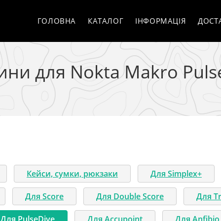
ГОЛОВНА
КАТАЛОГ
ІНФОРМАЦІЯ
ДОСТ
ини для Nokta Makro Puls
Кейси, сумки, рюкзаки
Для Simplex+
Для Score
Для Double Score
Для Tr
Для PulseDive
Для Accupoint
Для Anfibio