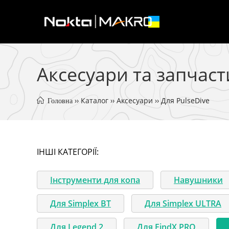
Перейти
до
вмісту
Аксесуари та запчаст
 ›› 
Каталог
 ›› 
Аксесуари
 ›› 
Для PulseDive
 Головна
ІНШІ КАТЕГОРІЇ:
Інструменти для копа
Навушники
Для Simplex BT
Для Simplex ULTRA
Для Legend 2
Для FindX PRO