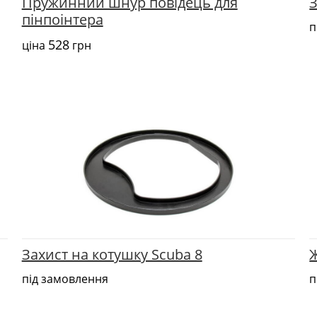
Пружинний шнур повідець для
пінпоінтера
п
528
ціна
грн
Захист на котушку Scuba 8
Ж
під замовлення
п