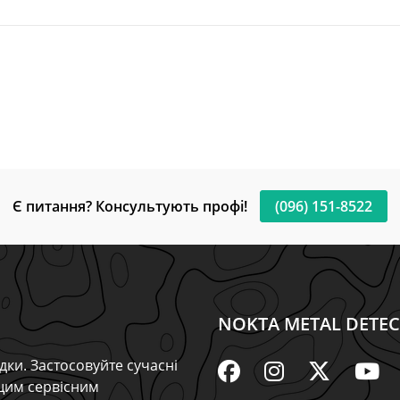
Є питання? Консультують профі!
(096) 151-8522
NOKTA METAL DETE
дки. Застосовуйте сучасні
ащим сервісним