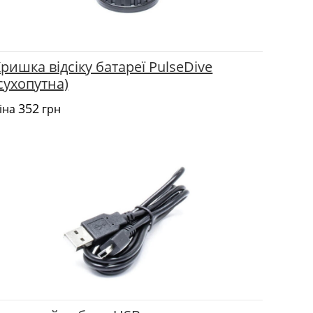
ришка відсіку батареї PulseDive
сухопутна)
352
іна
грн