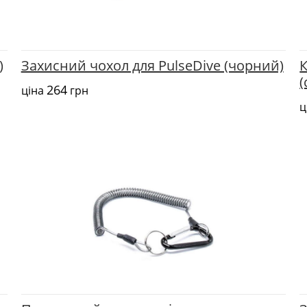
)
Захисний чохол для PulseDive (чорний)
К
(
264
ціна
грн
ц