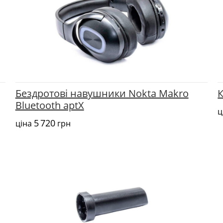
Бездротові навушники Nokta Makro
К
Bluetooth aptX
ц
5 720
ціна
грн