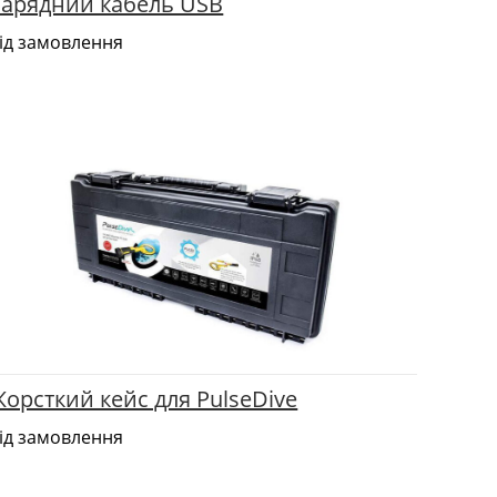
Зарядний кабель USB
ід замовлення
орсткий кейс для PulseDive
ід замовлення