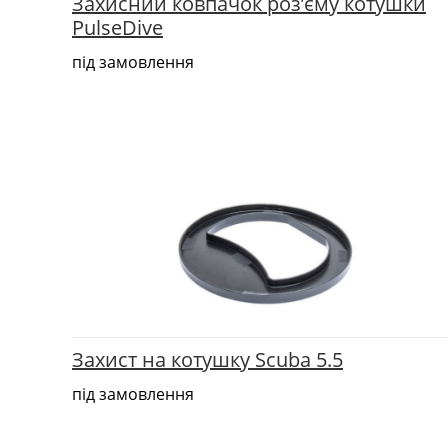
Захисний ковпачок роз’єму котушки
PulseDive
під замовлення
Захист на котушку Scuba 5.5
під замовлення