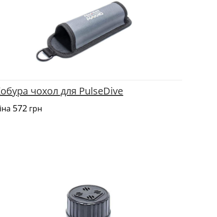
обура чохол для PulseDive
572
іна
грн