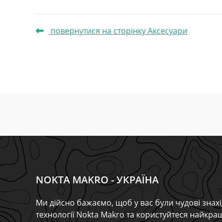
повернутися на сторінку Аксесуари
NOKTA MAKRO - УКРАЇНА
Ми дійсно бажаємо, щоб у вас були чудові знахі
технології Nokta Makro та користуйтеся найкр