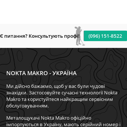
Є питання? Консультують профі!
(096) 151-8522
NOKTA MAKRO - УКРАЇНА
Ми дійсно бажаємо, щоб у вас були чудові
знахідки. Застосовуйте сучасні технології Nokta
Makro та користуйтеся найкращим сервісним
обслуговуванням.
Металощукачі Nokta Makro офіційно
імпортуються в Україну, мають серійний номер і