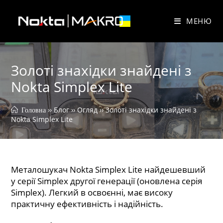
Перейти
до
МЕНЮ
вмісту
Золоті знахідки знайдені з
Nokta Simplex Lite
 ›› 
Блог
 ›› 
Огляд
 ›› 
Золоті знахідки знайдені з 
 Головна
Nokta Simplex Lite
Металошукач Nokta Simplex Lite найдешевший
у серії Simplex другої генерації (оновлена серія
Simplex). Легкий в освоєнні, має високу
практичну ефективність і надійність.