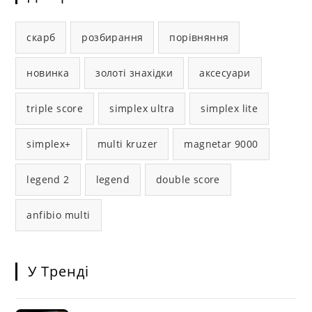
скарб
розбирання
порівняння
новинка
золоті знахідки
аксесуари
triple score
simplex ultra
simplex lite
simplex+
multi kruzer
magnetar 9000
legend 2
legend
double score
anfibio multi
У Тренді