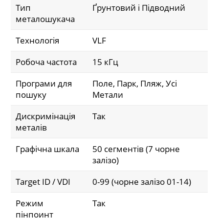
Тип
Ґрунтовий і Підводний
металошукача
Технологія
VLF
Робоча частота
15 кГц
Програми для
Поле, Парк, Пляж, Усі
пошуку
Метали
Дискримінація
Так
металів
Графічна шкала
50 сегментів (7 чорне
залізо)
Target ID / VDI
0-99 (чорне залізо 01-14)
Режим
Так
пінпоинт