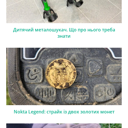
Дитячий металошукач. Що про нього треба
знати
Nokta Legend: страйк із двох золотих монет