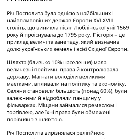
Річ Посполита була однією з найбільших і
найвпливовіших держав Європи XVI-XVIII
століть, що виникла після Люблінської унії 1569
року й проіснувала до 1795 року. Її історія – це
приклад величі та занепаду, який визначив
долю українських земель і всієї Східної Європи.
Шляхта (близько 10% населення) мала
величезні політичні права й контролювала
державу. Магнати володіли великими
маєтками, впливали на політику та економіку.
Селяни становили більшість (понад 60%), були
залежними й відробляли панщину у
фільварках. Міщани займалися ремеслом і
торгівлею, але їхні права були обмежені
порівняно з шляхтою.
Річ Посполита вирізнялася релігійною