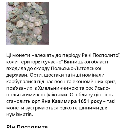
Ці монети належать до періоду Речі Посполитої,
коли територія сучасної Вінницької області
входила до складу Польсько-Литовської
держави. Орти, шостаки та інші номінали
карбувалися під час воєн та економічних криз,
пов’язаних із Хмельниччиною та російсько-
польськими конфліктами. Особливу цінність
становить
орт Яна Казимира 1651 року
– такі
монети зустрічаються рідко і є цінними для
нумізматів.
Річ Посполита