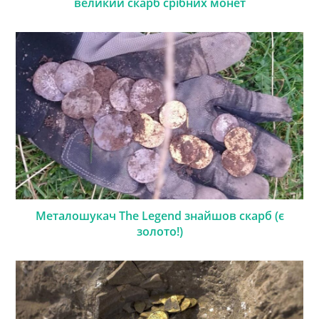
великий скарб срібних монет
Металошукач The Legend знайшов скарб (є
золото!)