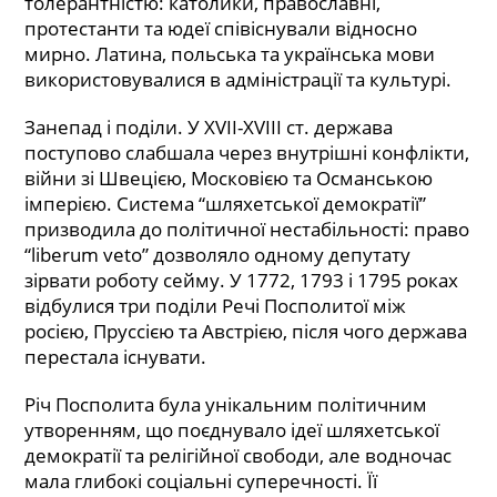
толерантністю: католики, православні,
протестанти та юдеї співіснували відносно
мирно. Латина, польська та українська мови
використовувалися в адміністрації та культурі.
Занепад і поділи. У XVII-XVIII ст. держава
поступово слабшала через внутрішні конфлікти,
війни зі Швецією, Московією та Османською
імперією. Система “шляхетської демократії”
призводила до політичної нестабільності: право
“liberum veto” дозволяло одному депутату
зірвати роботу сейму. У 1772, 1793 і 1795 роках
відбулися три поділи Речі Посполитої між
росією, Пруссією та Австрією, після чого держава
перестала існувати.
Річ Посполита була унікальним політичним
утворенням, що поєднувало ідеї шляхетської
демократії та релігійної свободи, але водночас
мала глибокі соціальні суперечності. Її