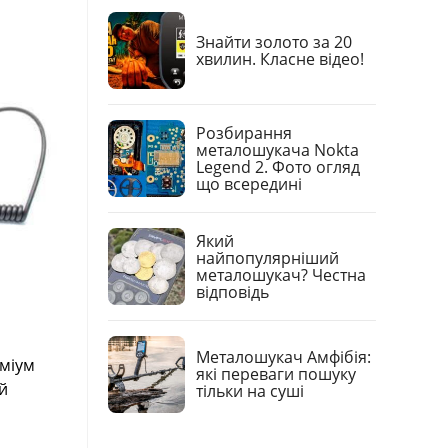
Знайти золото за 20
хвилин. Класне відео!
Розбирання
металошукача Nokta
Legend 2. Фото огляд
що всередині
Який
найпопулярніший
металошукач? Честна
відповідь
Металошукач Амфібія:
еміум
які переваги пошуку
й
тільки на суші