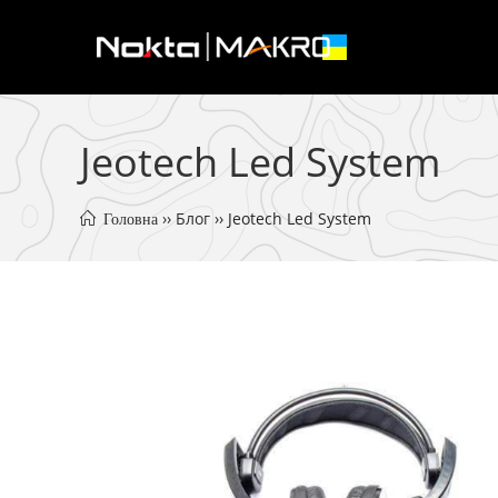
Перейти
до
вмісту
Jeotech Led System
 ›› 
Блог
 ›› 
Jeotech Led System
 Головна