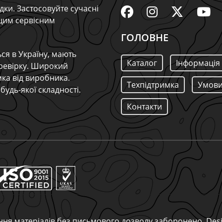
дки. Застосовуйте сучасні
ащим сервісним
ГОЛОВНЕ
ся в Україну, мають
Каталог
Інформація
ревірку. Широкий
мка від виробника.
Техпідтримка
Умови
будь-якої складності.
Контакти
вання матеріалів без письмового дозволу заборонено. De