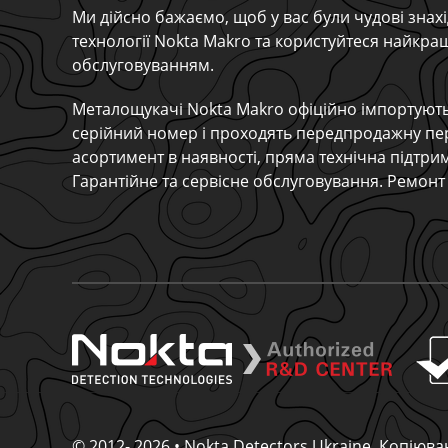
Ми дійсно бажаємо, щоб у вас були чудові знахі
технології Nokta Makro та користуйтеся найкр
обслуговуванням.
Металощукачі Nokta Makro офіційно імпортують
серійний номер і проходять передпродажну пе
асортимент в наявності, пряма технічна підтри
Гарантійне та сервісне обслуговування. Ремонт 
© 2012- 2026 • Nokta Detectors Ukraine. Копію