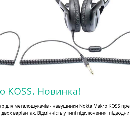
o KOSS. Новинка!
ар для металошукачів - навушники Nokta Makro KOSS пр
двох варіантах. Відмінність у типі підключення, підводни