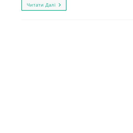
Навушники
Читати Далі
Nokta
Makro
KOSS.
Новинка!