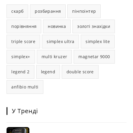
скарб
розбирання
пінпоінтер
порівняння
новинка
золоті знахідки
triple score
simplex ultra
simplex lite
simplex+
multi kruzer
magnetar 9000
legend 2
legend
double score
anfibio multi
У Тренді