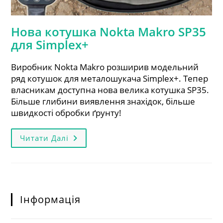
Нова котушка Nokta Makro SP35
для Simplex+
Виробник Nokta Makro розширив модельний
ряд котушок для металошукача Simplex+. Тепер
власникам доступна нова велика котушка SP35.
Більше глибини виявлення знахідок, більше
швидкості обробки ґрунту!
Нова
Читати Далі
Котушка
Nokta
Makro
SP35
Для
Simplex+
Інформація