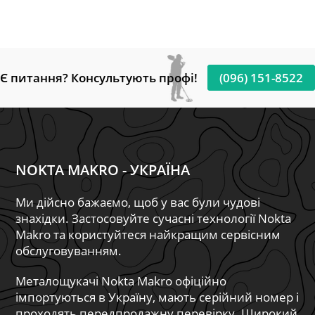
Є питання? Консультують профі!
(096) 151-8522
NOKTA MAKRO - УКРАЇНА
Ми дійсно бажаємо, щоб у вас були чудові
знахідки. Застосовуйте сучасні технології Nokta
Makro та користуйтеся найкращим сервісним
обслуговуванням.
Металощукачі Nokta Makro офіційно
імпортуються в Україну, мають серійний номер і
проходять передпродажну перевірку. Широкий