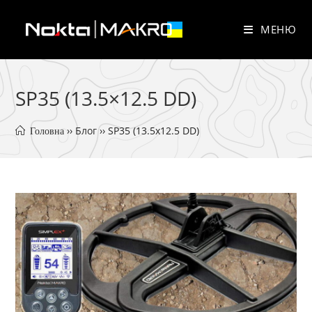
Перейти
до
МЕНЮ
вмісту
SP35 (13.5×12.5 DD)
 ›› 
Блог
 ›› 
SP35 (13.5x12.5 DD)
 Головна