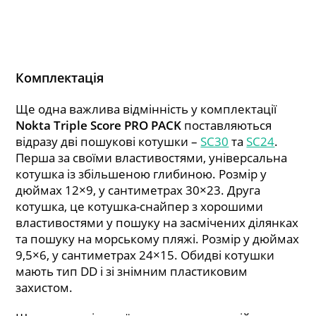
Комплектація
Ще одна важлива відмінність у комплектації
Nokta Triple Score PRO PACK
поставляються
відразу дві пошукові котушки –
SC30
та
SC24
.
Перша за своїми властивостями, універсальна
котушка із збільшеною глибиною. Розмір у
дюймах 12×9, у сантиметрах 30×23. Друга
котушка, це котушка-снайпер з хорошими
властивостями у пошуку на засмічених ділянках
та пошуку на морському пляжі. Розмір у дюймах
9,5×6, у сантиметрах 24×15. Обидві котушки
мають тип DD і зі знімним пластиковим
захистом.