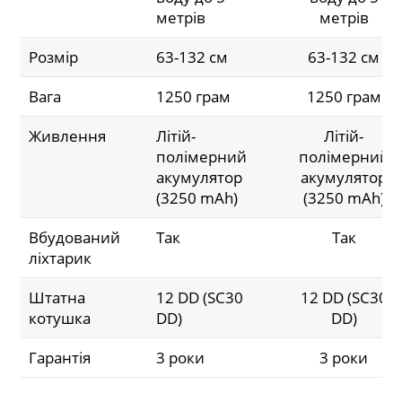
метрів
метрів
Розмір
63-132 см
63-132 см
Вага
1250 грам
1250 грам
Живлення
Літій-
Літій-
полімерний
полімерний
акумулятор
акумулятор
(3250 mAh)
(3250 mAh)
Вбудований
Так
Так
ліхтарик
Штатна
12 DD (SC30
12 DD (SC30
котушка
DD)
DD)
Гарантія
3 роки
3 роки