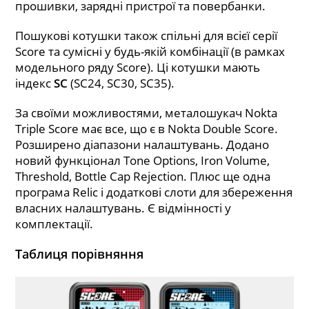
прошивки, зарядні пристрої та повербанки.
Пошукові котушки також спільні для всієї серії
Score та сумісні у будь-якій комбінації (в рамках
модельного ряду Score). Ці котушки мають
індекс
SC
(SC24, SC30, SC35).
За своїми можливостями, металошукач Nokta
Triple Score має все, що є в Nokta Double Score.
Розширено діапазони налаштувань. Додано
новий функціонал Tone Options, Iron Volume,
Threshold, Bottle Cap Rejection. Плюс ще одна
програма Relic і додаткові слоти для збереження
власних налаштувань. Є відмінності у
комплектації.
Таблиця порівняння