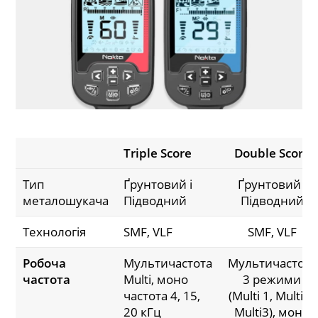
Triple Score
Double Score
Тип
Ґрунтовий і
Ґрунтовий і
металошукача
Підводний
Підводний
Технологія
SMF, VLF
SMF, VLF
Робоча
Мультичастота
Мультичастота
частота
Multi, моно
3 режими
частота 4, 15,
(Multi 1, Multi 2,
20 кГц
Multi3), моно