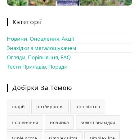
Категорії
Новини, Оновлення, Акції
Знахідки з металошукачем
Огляди, Порівняння, FAQ
Тести Приладів, Поради
Добірки За Темою
скарб
розбирання
пінпоінтер
порівняння
новинка
золоті знахідки
triple score
simplex ultra
simplex lite