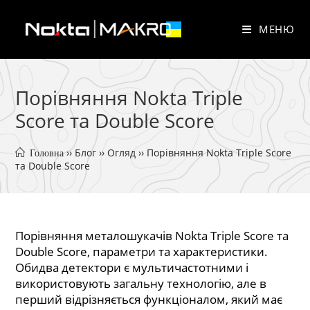
Перейти
до
МЕНЮ
вмісту
Порівняння Nokta Triple
Score та Double Score
 ›› 
Блог
 ›› 
Огляд
 ›› 
Порівняння Nokta Triple Score 
 Головна
та Double Score
Порівняння металошукачів Nokta Triple Score та
Double Score, параметри та характеристики.
Обидва детектори є мультичастотними і
використовують загальну технологію, але в
перший відрізняється функціоналом, який має