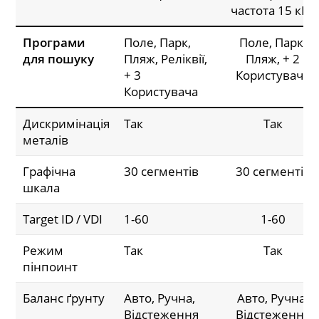
частота 15 кГц
Програми
Поле, Парк,
Поле, Парк,
для пошуку
Пляж, Реліквії,
Пляж, + 2
+ 3
Користувача
Користувача
Дискримінація
Так
Так
металів
Графічна
30 сегментів
30 сегментів
шкала
Target ID / VDI
1-60
1-60
Режим
Так
Так
пінпоинт
Баланс ґрунту
Авто, Ручна,
Авто, Ручна,
Відстеження
Відстеження