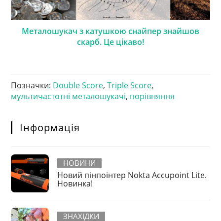
Металошукач з катушкою снайпер знайшов
скарб. Це цікаво!
Позначки
:
Double Score
,
Triple Score
,
мультичастотні металошукачі
,
порівняння
Інформація
НОВИНИ
Новий пінпоінтер Nokta Accupoint Lite.
Новинка!
ЗНАХІДКИ