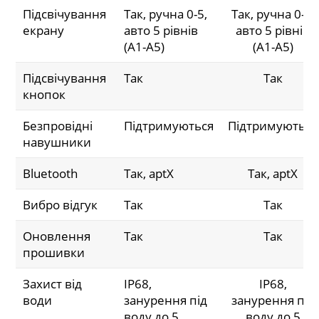
Підсвічування
Так, ручна 0-5,
Так, ручна 0-5,
екрану
авто 5 рівнів
авто 5 рівнів
(A1-A5)
(A1-A5)
Підсвічування
Так
Так
кнопок
Безпровідні
Підтримуються
Підтримуються
навушники
Bluetooth
Так, aptX
Так, aptX
Вибро відгук
Так
Так
Оновлення
Так
Так
прошивки
Захист від
IP68,
IP68,
води
занурення під
занурення під
воду до 5
воду до 5