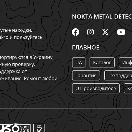
NOKTA METAL DETEC
утые находки.
kro и пользуйтесь
ГЛАВНОЕ
ортируются в Украину,
UA
Каталог
Инф
жную проверку.
оддержка от
Гарантия
Техподде
луживание. Ремонт любой
О Производителе
К