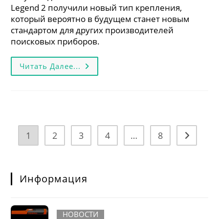
Legend 2 получили новый тип крепления,
который вероятно в будущем станет новым
стандартом для других производителей
поисковых приборов.
Катушки
Читать Далее...
Nokta
Legend
2:
Новый
Тип
Крепления
К
Штанге
1
2
3
4
…
8
Go to the 
Информация
НОВОСТИ