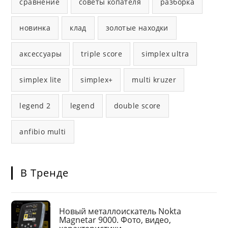
сравнение
советы копателя
разборка
новинка
клад
золотые находки
аксессуары
triple score
simplex ultra
simplex lite
simplex+
multi kruzer
legend 2
legend
double score
anfibio multi
В Тренде
Новый металлоискатель Nokta
Magnetar 9000. Фото, видео,