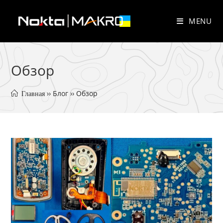
Skip
to
MENU
content
Обзор
 ›› 
Блог
 ›› 
Обзор
 Главная