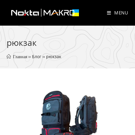
Skip
to
MENU
content
рюкзак
 ›› 
Блог
 ›› 
рюкзак
 Главная