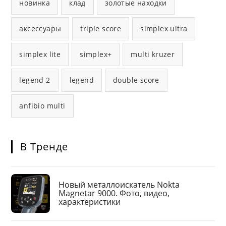
новинка
клад
золотые находки
аксессуары
triple score
simplex ultra
simplex lite
simplex+
multi kruzer
legend 2
legend
double score
anfibio multi
В Тренде
Новый металлоискатель Nokta
Magnetar 9000. Фото, видео,
характеристики