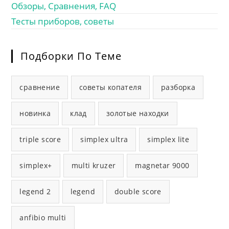
Обзоры, Сравнения, FAQ
Тесты приборов, советы
Подборки По Теме
сравнение
советы копателя
разборка
новинка
клад
золотые находки
triple score
simplex ultra
simplex lite
simplex+
multi kruzer
magnetar 9000
legend 2
legend
double score
anfibio multi