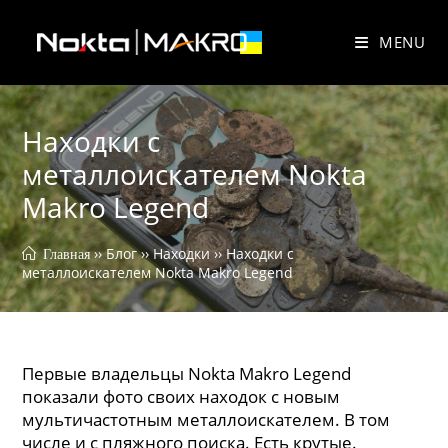
Skip
to
MENU
content
Находки с
металлоискателем Nokta
Makro Legend
 ›› 
Блог
 ›› 
Находки
 ›› 
Находки с 
 Главная
металлоискателем Nokta Makro Legend
Первые владельцы Nokta Makro Legend
показали фото своих находок с новым
мультичастотным металлоискателем. В том
числе и с пляжного поиска. Есть крутые.