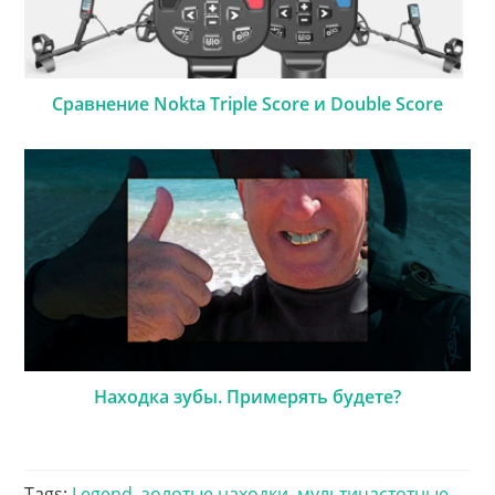
Сравнение Nokta Triple Score и Double Score
Находка зубы. Примерять будете?
Tags
:
Legend
,
золотые находки
,
мультичастотные