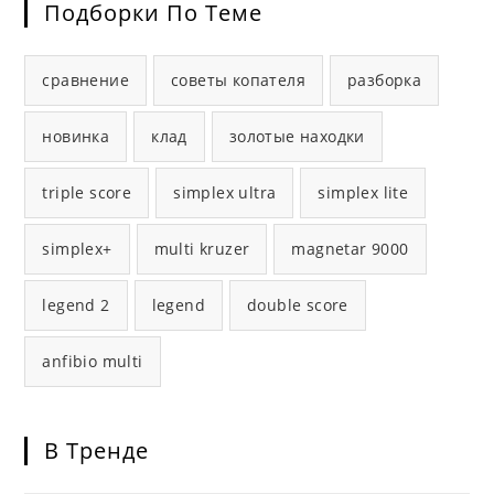
Подборки По Теме
сравнение
советы копателя
разборка
новинка
клад
золотые находки
triple score
simplex ultra
simplex lite
simplex+
multi kruzer
magnetar 9000
legend 2
legend
double score
anfibio multi
В Тренде