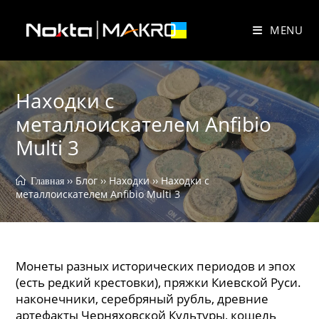
Skip
to
MENU
content
Находки с
металлоискателем Anfibio
Multi 3
 ›› 
Блог
 ›› 
Находки
 ›› 
Находки с 
 Главная
металлоискателем Anfibio Multi 3
Монеты разных исторических периодов и эпох
(есть редкий крестовки), пряжки Киевской Руси.
наконечники, серебряный рубль, древние
артефакты Черняховской Культуры, кошель