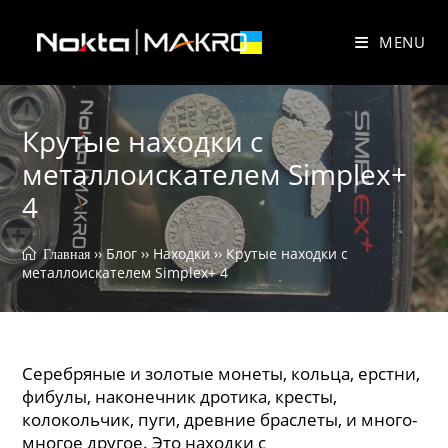
Skip
to
MENU
content
Крутые находки с
металлоискателем Simplex+
4
 ›› 
Блог
 ›› 
Находки
 ›› 
Крутые находки с 
 Главная
металлоискателем Simplex+ 4
Серебряные и золотые монеты, кольца, ерстни,
фибулы, наконечник дротика, кресты,
колокольчик, пуги, древние браслеты, и много-
многое другое. Это находки с