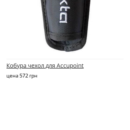
Кобура чехол для Accupoint
572
цена
грн