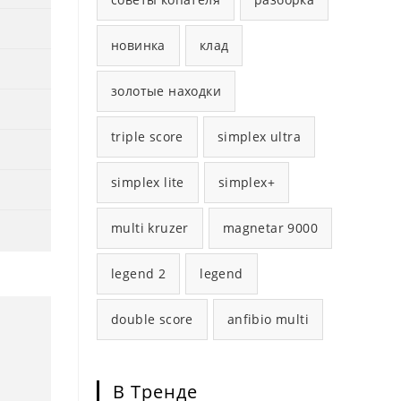
новинка
клад
золотые находки
triple score
simplex ultra
simplex lite
simplex+
multi kruzer
magnetar 9000
legend 2
legend
double score
anfibio multi
В Тренде