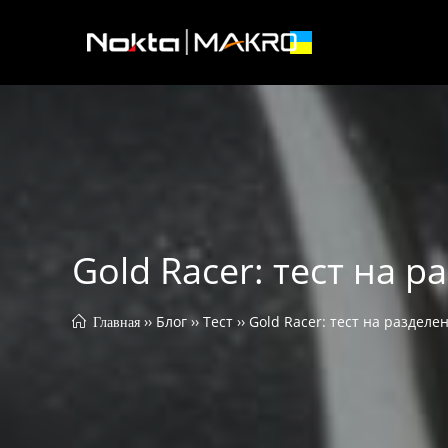
Skip
to
content
Gold Racer: тест на 
 ›› 
Блог
 ›› 
Тест
 ›› 
Gold Racer: тест на разделе
 Главная