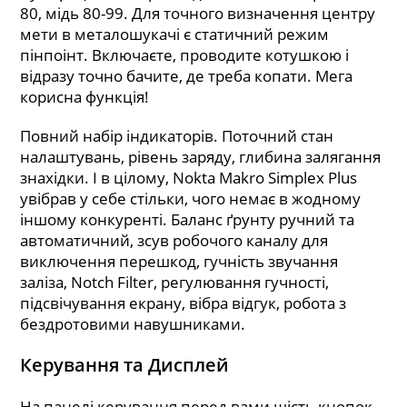
80, мідь 80-99. Для точного визначення центру
мети в металошукачі є статичний режим
пінпоінт. Включаєте, проводите котушкою і
відразу точно бачите, де треба копати. Мега
корисна функція!
Повний набір індикаторів. Поточний стан
налаштувань, рівень заряду, глибина залягання
знахідки. І в цілому, Nokta Makro Simplex Plus
увібрав у себе стільки, чого немає в жодному
іншому конкуренті. Баланс ґрунту ручний та
автоматичний, зсув робочого каналу для
виключення перешкод, гучність звучання
заліза, Notch Filter, регулювання гучності,
підсвічування екрану, вібра відгук, робота з
бездротовими навушниками.
Керування та Дисплей
На панелі керування перед вами шість кнопок.