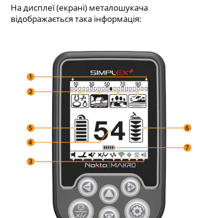
На дисплеї (екрані) металошукача
відображається така інформація: