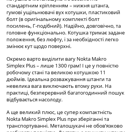
стандартним кріпленням – нижня штанга,
гумові ущільнювачі вух котушки, пластиковий
болт (в оригінальному комплекті болт
посилень, Г-подібний). Надійно, довговічно, та
головне функціонально. Котушка тримає задане
положення, без люфту, і за необхідності легко
змінює кут щодо поверхні.
Окремо варто виділити вагу Nokta Makro
Simplex Plus – лише 1300 грам! І це у повністю
робочому стані та великою котушкою 11
дюймів. Ідеальна розважування штанги та
невелика вага виключають втому руки. На
практиці, безперервний багатогодинний пошук
відбувається насолоду.
А ще великий плюс, це супер компактність
Nokta Makro Simplex Plus при зберіганні та
транспортуванні. Металошукачі не обов’язково