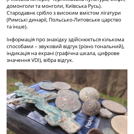
домонголи та монголи, Київська Русь).
Стародавнє срібло з високим вмістом лігатури
(Римські динарії, Польсько-Литовське царство
та інше).
Інформація про знахідку здійснюється кількома
способами – звуковий відгук (різно тональний),
індикація на екрані (графічна шкала, цифрове
значення VDI), вібра відгук.