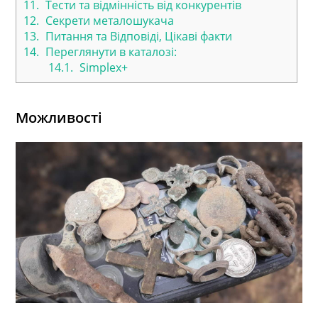
11.
Тести та відмінність від конкурентів
12.
Секрети металошукача
13.
Питання та Відповіді, Цікаві факти
14.
Переглянути в каталозі:
14.1.
Simplex+
Можливості