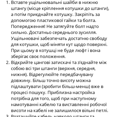
Вставте ущільнювальні шайби в нижню
штангу (місце кріплення котушки до штанги),
а потім приєднайте котушку. Закріпіть за
допомогою пластикової гайки та болта.
Попередження! Не затягуйте болт надто
сильно. Достатньо середнього зусилля.
Ущільнювачі забезпечать достатню свободу
для котушки, щоб міняти кут щодо поверхні.
При цьому в котушці не буде люфт і вона
зберігає своє положення.
Відкрийте цангові затискачі та з’єднайте між
собою всі три штанги (верхня, середня,
нижня). Відрегулюйте передбачувану
довжину. Більш точно висоту можна
підлаштувати (зробити більш-менш) вже в
процесі пошуку. Приблизна настройка
потрібна для того, щоб при наступному
намотуванні кабелю та виставленні робочої
висоти на кабелі не залишилося вільні петлі.
Розташуйте кабель навколо штанги та