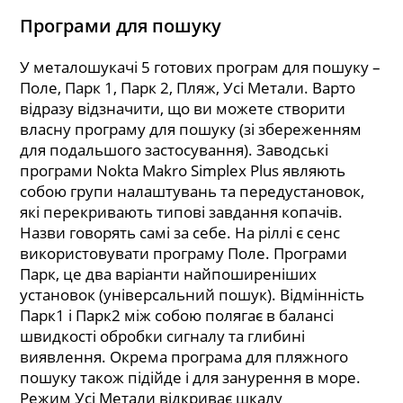
Програми для пошуку
У металошукачі 5 готових програм для пошуку –
Поле, Парк 1, Парк 2, Пляж, Усі Метали. Варто
відразу відзначити, що ви можете створити
власну програму для пошуку (зі збереженням
для подальшого застосування). Заводські
програми Nokta Makro Simplex Plus являють
собою групи налаштувань та передустановок,
які перекривають типові завдання копачів.
Назви говорять самі за себе. На ріллі є сенс
використовувати програму Поле. Програми
Парк, це два варіанти найпоширеніших
установок (універсальний пошук). Відмінність
Парк1 і Парк2 між собою полягає в балансі
швидкості обробки сигналу та глибині
виявлення. Окрема програма для пляжного
пошуку також підійде і для занурення в море.
Режим Усі Метали відкриває шкалу