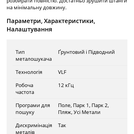
розбирати повністю. Достатньо зрушити штанги
на мінімальну довжину.
Параметри, Характеристики,
Налаштування
Тип
Ґрунтовий і Підводний
металошукача
Технологія
VLF
Робоча
12 кГц
частота
Програми для
Поле, Парк 1, Парк 2,
пошуку
Пляж, Усі Метали
Дискримінація
Так
металів