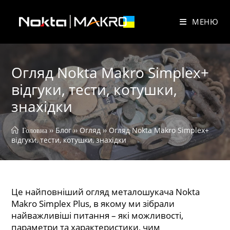
Перейти
до
МЕНЮ
вмісту
Огляд Nokta Makro Simplex+
відгуки, тести, котушки,
знахідки
 ›› 
Блог
 ›› 
Огляд
 ›› 
Огляд Nokta Makro Simplex+ 
 Головна
відгуки, тести, котушки, знахідки
Це найповніший огляд металошукача Nokta
Makro Simplex Plus, в якому ми зібрали
найважливіші питання – які можливості,
параметри та характеристики, чим