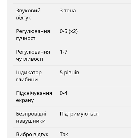
Звуковий
3 тона
відгук
Регулювання
0-5 (x2)
гучності
Регулювання
1-7
чутливості
Індикатор
5 рівнів
глибини
Підсвічування
0-4
екрану
Безпровідні
Підтримуються
навушники
Вибро відгук
Так