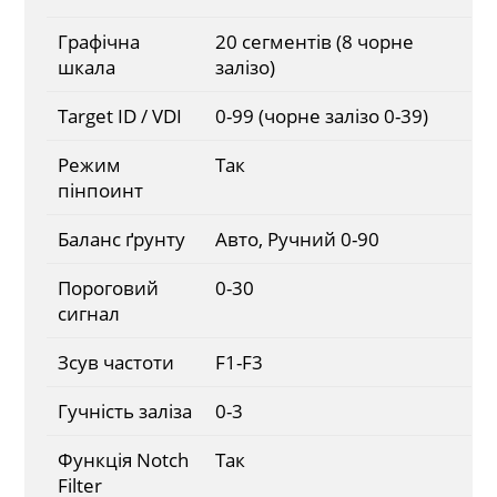
Графічна
20 сегментів (8 чорне
шкала
залізо)
Target ID / VDI
0-99 (чорне залізо 0-39)
Режим
Так
пінпоинт
Баланс ґрунту
Авто, Ручний 0-90
Пороговий
0-30
сигнал
Зсув частоти
F1-F3
Гучність заліза
0-3
Функція Notch
Так
Filter