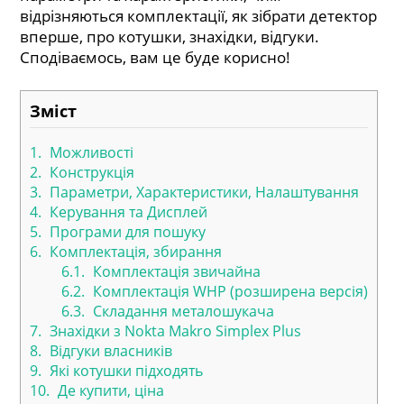
відрізняються комплектації, як зібрати детектор
вперше, про котушки, знахідки, відгуки.
Сподіваємось, вам це буде корисно!
Зміст
1.
Можливості
2.
Конструкція
3.
Параметри, Характеристики, Налаштування
4.
Керування та Дисплей
5.
Програми для пошуку
6.
Комплектація, збирання
6.1.
Комплектація звичайна
6.2.
Комплектація WHP (розширена версія)
6.3.
Складання металошукача
7.
Знахідки з Nokta Makro Simplex Plus
8.
Відгуки власників
9.
Які котушки підходять
10.
Де купити, ціна