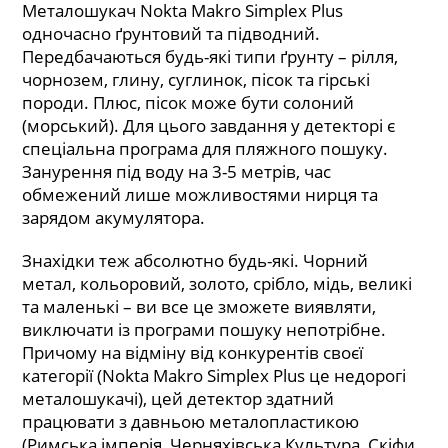
Металошукач Nokta Makro Simplex Plus
одночасно ґрунтовий та підводний.
Передбачаються будь-які типи ґрунту – рілля,
чорнозем, глину, суглинок, пісок та гірські
породи. Плюс, пісок може бути солоний
(морський). Для цього завдання у детекторі є
спеціальна програма для пляжного пошуку.
Занурення під воду на 3-5 метрів, час
обмежений лише можливостями нирця та
зарядом акумулятора.
Знахідки теж абсолютно будь-які. Чорний
метал, кольоровий, золото, срібло, мідь, великі
та маленькі – ви все це зможете виявляти,
виключати із програми пошуку непотрібне.
Причому на відміну від конкурентів своєї
категорії (Nokta Makro Simplex Plus це недорогі
металошукачі), цей детектор здатний
працювати з давньою металопластикою
(Римська імперія, Черняхівська Культура, Скіфи,