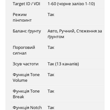
Target ID / VDI
1-60 (чорне залізо 1-10)
Режим
Так
пінпоинт
Баланс ґрунту
Авто, Ручний, Стеження за
ґрунтом
Пороговий
Так
сигнал
Зсув частоти
Так (13 каналів)
Функція Tone
Так
Volume
Функція Tone
Так
Break
Функція Notch
Так