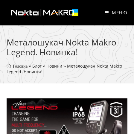
Перейти
до
МЕНЮ
вмісту
Металошукач Nokta Makro
Legend. Новинка!
 ›› 
Блог
 ›› 
Новини
 ›› 
Металошукач Nokta Makro 
 Головна
Legend. Новинка!