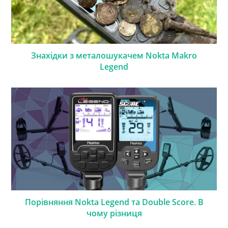
Знахідки з металошукачем Nokta Makro
Legend
Порівняння Nokta Legend та Double Score. В
чому різниця