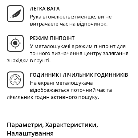
ЛЕГКА ВАГА
Рука втомлюється менше, ви не
витрачаєте час на відпочинок.
РЕЖИМ ПІНПОІНТ
У металошукачі є режим пінпоінт для
точного визначення центру залягання
знахідки в ґрунті.
ГОДИННИК І ЛІЧИЛЬНИК ГОДИННИКІВ
На екрані металошукача
відображається поточний час та
лічильник годин активного пошуку.
Параметри, Характеристики,
Налаштування