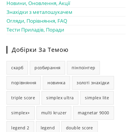
Новини, Оновлення, Акції
Знахідки з металошукачем
Огляди, Порівняння, FAQ
Тести Приладів, Поради
Добірки За Темою
скарб
розбирання
пінпоінтер
порівняння
новинка
золоті знахідки
triple score
simplex ultra
simplex lite
simplex+
multi kruzer
magnetar 9000
legend 2
legend
double score