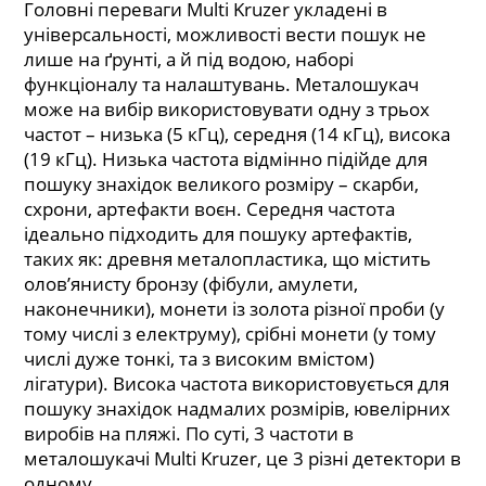
Головні переваги Multi Kruzer укладені в
універсальності, можливості вести пошук не
лише на ґрунті, а й під водою, наборі
функціоналу та налаштувань. Металошукач
може на вибір використовувати одну з трьох
частот – низька (5 кГц), середня (14 кГц), висока
(19 кГц). Низька частота відмінно підійде для
пошуку знахідок великого розміру – скарби,
схрони, артефакти воєн. Середня частота
ідеально підходить для пошуку артефактів,
таких як: древня металопластика, що містить
олов’янисту бронзу (фібули, амулети,
наконечники), монети із золота різної проби (у
тому числі з електруму), срібні монети (у тому
числі дуже тонкі, та з високим вмістом)
лігатури). Висока частота використовується для
пошуку знахідок надмалих розмірів, ювелірних
виробів на пляжі. По суті, 3 частоти в
металошукачі Multi Kruzer, це 3 різні детектори в
одному.