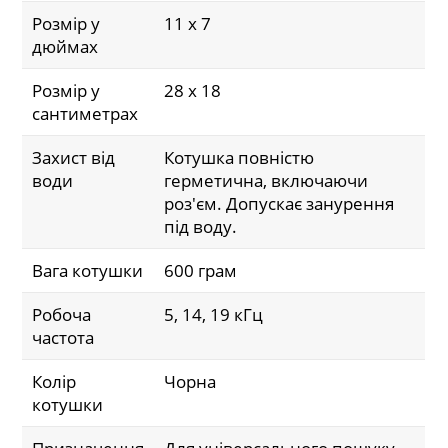
Розмір у
11 x 7
дюймах
Розмір у
28 x 18
сантиметрах
Захист від
Котушка повністю
води
герметична, включаючи
роз'єм. Допускає занурення
під воду.
Вага котушки
600 грам
Робоча
5, 14, 19 кГц
частота
Колір
Чорна
котушки