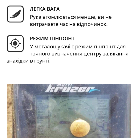
ЛЕГКА ВАГА
Рука втомлюється менше, ви не
витрачаєте час на відпочинок.
РЕЖИМ ПІНПОІНТ
У металошукачі є режим пінпоінт для
точного визначення центру залягання
знахідки в ґрунті.