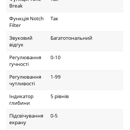
Break
Функція Notch
Так
Filter
Звуковий
Багатотональний
відгук
Регулювання
0-10
гучності
Регулювання
1-99
чутливості
Індикатор
5 рівнів
глибини
Підсвічування
0-5
екрану