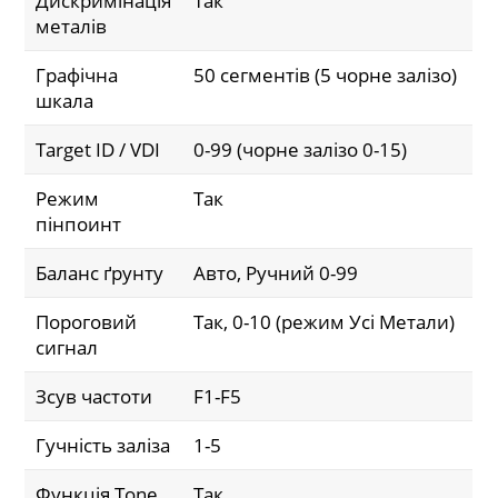
Дискримінація
Так
металів
Графічна
50 сегментів (5 чорне залізо)
шкала
Target ID / VDI
0-99 (чорне залізо 0-15)
Режим
Так
пінпоинт
Баланс ґрунту
Авто, Ручний 0-99
Пороговий
Так, 0-10 (режим Усі Метали)
сигнал
Зсув частоти
F1-F5
Гучність заліза
1-5
Функція Tone
Так