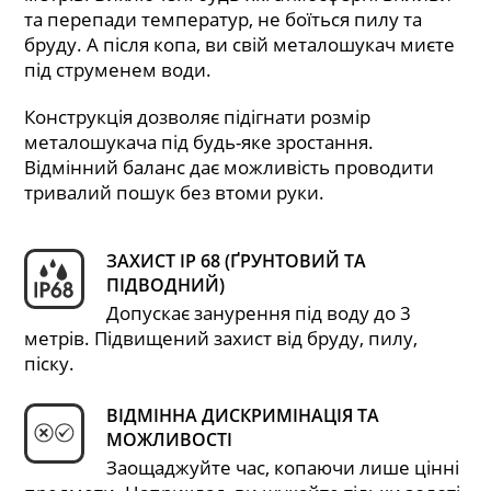
та перепади температур, не боїться пилу та
бруду. А після копа, ви свій металошукач миєте
під струменем води.
Конструкція дозволяє підігнати розмір
металошукача під будь-яке зростання.
Відмінний баланс дає можливість проводити
тривалий пошук без втоми руки.
ЗАХИСТ IP 68 (ҐРУНТОВИЙ ТА
ПІДВОДНИЙ)
Допускає занурення під воду до 3
метрів. Підвищений захист від бруду, пилу,
піску.
ВІДМІННА ДИСКРИМІНАЦІЯ ТА
МОЖЛИВОСТІ
Заощаджуйте час, копаючи лише цінні