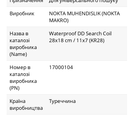
Призначення
Для універсального пошуку
Виробник
NOKTA MUHENDISLIK (NOKTA
MAKRO)
Назва в
Waterproof DD Search Coil
каталозі
28x18 cm / 11x7 (KR28)
виробника
(Name)
Номер в
17000104
каталозі
виробника
(PN)
Країна
Туреччина
виробництва