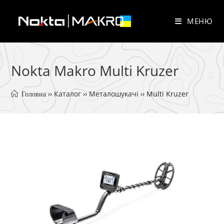
Перейти
до
МЕНЮ
вмісту
Nokta Makro Multi Kruzer
 ›› 
Каталог
 ›› 
Металошукачі
 ›› 
Multi Kruzer
 Головна