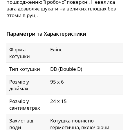
пошкодженню її робочої поверхні. Невелика
вага дозволяє шукати на великих площах без
втоми в руці.
Параметри та Характеристики
Форма
Еліпс
котушки
Тип котушки
DD (Double D)
Розмір у
95 x 6
дюймах
Розмір у
24 x 15
сантиметрах
Захист від
Котушка повністю
води
герметична, включаючи