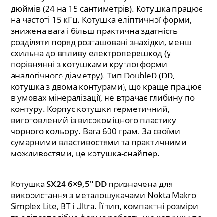
дюймів (24 на 15 сантиметрів). Котушка працює
на частоті 15 кГц. Котушка еліптичної форми,
знижена вага і більш практична здатність
розділяти поряд розташовані знахідки, менш
схильна до впливу електроперешкод (у
порівнянні з котушками круглої форми
аналогічного діаметру). Тип DoubleD (DD,
котушка з двома контурами), що краще працює
в умовах мінералізації, не втрачає глибину по
контуру. Корпус котушки герметичний,
виготовлений із високоміцного пластику
чорного кольору. Вага 600 грам. За своїми
сумарними властивостями та практичними
можливостями, це котушка-снайпер.
Котушка
SX24 6×9,5″ DD
призначена для
використання з металошукачами Nokta Makro
Simplex Lite, BT і Ultra. Її тип, компактні розміри