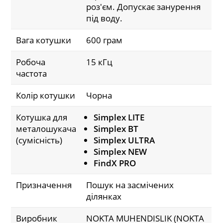
роз'єм. Допускає занурення
під воду.
Вага котушки
600 грам
Робоча
15 кГц
частота
Колір котушки
Чорна
Котушка для
Simplex LITE
металошукача
Simplex BT
(сумісність)
Simplex ULTRA
Simplex NEW
FindX PRO
Призначення
Пошук на засмічених
ділянках
Виробник
NOKTA MUHENDISLIK (NOKTA