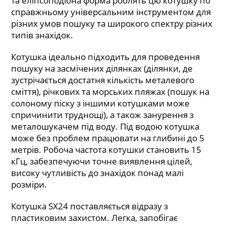
та еліпсоподібна форма роблять цю котушку по
справжньому універсальним інструментом для
різних умов пошуку та широкого спектру різних
типів знахідок.
Котушка ідеально підходить для проведення
пошуку на засмічених ділянках (ділянки, де
зустрічається достатня кількість металевого
сміття), річкових та морських пляжах (пошук на
солоному піску з іншими котушками може
спричинити труднощі), а також занурення з
металошукачем під воду. Під водою котушка
може без проблем працювати на глибині до 5
метрів. Робоча частота котушки становить 15
кГц, забезпечуючи точне виявлення цілей,
високу чутливість до знахідок понад малі
розміри.
Котушка SX24 поставляється відразу з
пластиковим захистом. Легка, запобігає