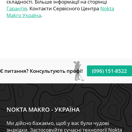
складності. Більше інформації на сторінці
Гарантія
. Контакти Сервісного Центра
Nokta
Makro Україна
.
Є питання? Консультують профі!
(096) 151-8522
NOKTA MAKRO - УКРАЇНА
Ми дійсно бажаємо, щоб у вас були чудові
знахідки. Застосовуйте сучасні технології Nokta