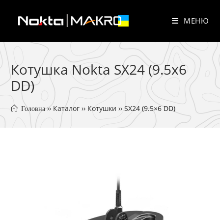
Перейти
до
МЕНЮ
вмісту
Котушка Nokta SX24 (9.5x6
DD)
 ›› 
Каталог
 ›› 
Котушки
 ›› 
SX24 (9.5×6 DD)
 Головна