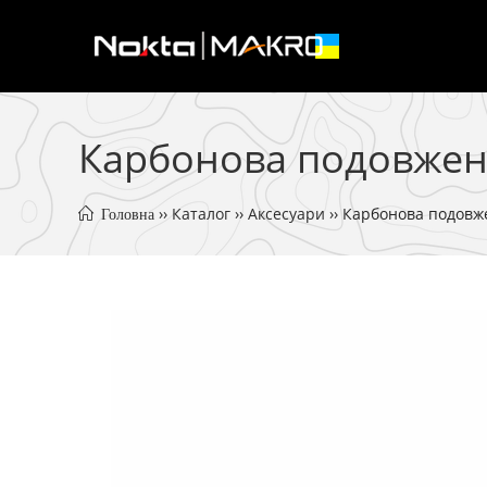
Перейти
до
вмісту
Карбонова подовжена 
 ›› 
Каталог
 ›› 
Аксесуари
 ›› 
Карбонова подовже
 Головна