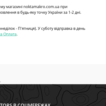
шому магазині noktamakro.com.ua при
влення в будь-яку точку України за 1-2 дні.
еділок - П'ятниця). У суботу відправка в день
та Оплата
.
CTORS В СОЦМЕРЕЖАХ