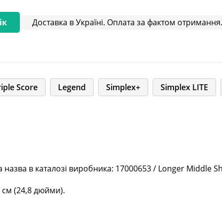
Доставка в Україні. Оплата за фактом отримання.
ік
riple Score
Legend
Simplex+
Simplex LITE
назва в каталозі виробника: 17000653 / Longer Middle Sha
см (24,8 дюйми).