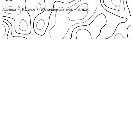
Главная
››
Каталог
››
Металлоискатели
››
Kruzer