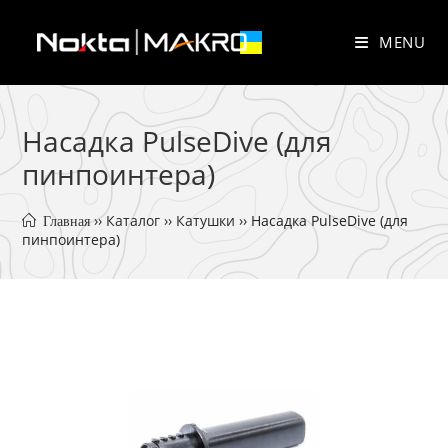
Skip
to
MENU
content
Насадка PulseDive (для
пинпоинтера)
 ›› 
Каталог
 ›› 
Катушки
 ›› 
Насадка PulseDive (для 
 Главная
пинпоинтера)