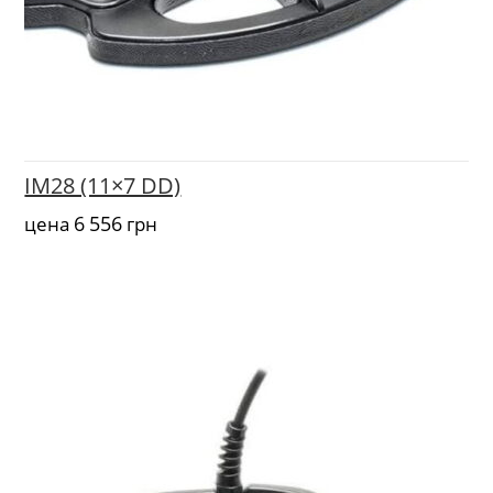
IM28 (11×7 DD)
6 556
цена
грн