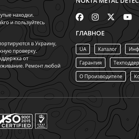
NOKTA METAL DETEC
утые находки.
kro и пользуйтесь
ГЛАВНОЕ
ортируются в Украину,
UA
Каталог
Инф
жную проверку.
оддержка от
Гарантия
Техподде
луживание. Ремонт любой
О Производителе
К