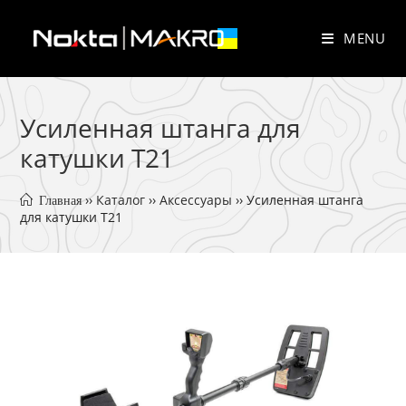
Skip
to
MENU
content
Усиленная штанга для
катушки T21
 ›› 
Каталог
 ›› 
Аксессуары
 ›› 
Усиленная штанга 
 Главная
для катушки T21